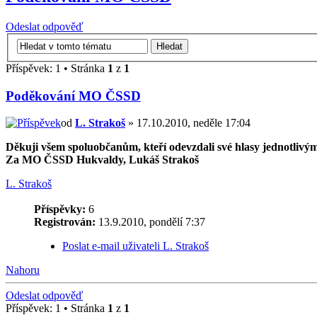
Odeslat odpověď
Příspěvek: 1 • Stránka
1
z
1
Poděkování MO ČSSD
od
L. Strakoš
» 17.10.2010, neděle 17:04
Děkuji všem spoluobčanům, kteří odevzdali své hlasy jednotlivým
Za MO ČSSD Hukvaldy, Lukáš Strakoš
L. Strakoš
Příspěvky:
6
Registrován:
13.9.2010, pondělí 7:37
Poslat e-mail uživateli L. Strakoš
Nahoru
Odeslat odpověď
Příspěvek: 1 • Stránka
1
z
1