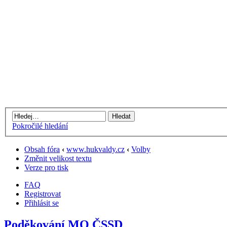
Pokročilé hledání
Obsah fóra
‹
www.hukvaldy.cz
‹
Volby
Změnit velikost textu
Verze pro tisk
FAQ
Registrovat
Přihlásit se
Poděkování MO ČSSD