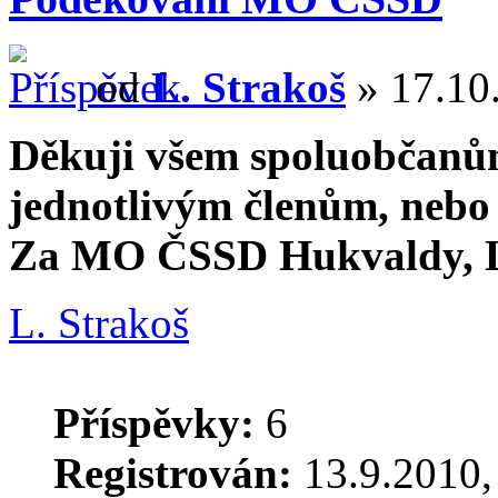
od
L. Strakoš
» 17.10.
Děkuji všem spoluobčanům,
jednotlivým členům, nebo 
Za MO ČSSD Hukvaldy, L
L. Strakoš
Příspěvky:
6
Registrován:
13.9.2010,