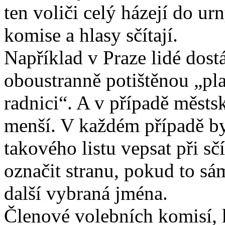
ten voliči celý házejí do ur
komise a hlasy sčítají.
Například v Praze lidé dos
oboustranně potištěnou „pl
radnici“. A v případě městsk
menší. V každém případě by
takového listu vepsat při sč
označit stranu, pokud to sá
další vybraná jména.
Členové volebních komisí, k