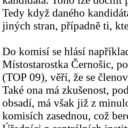
Tedy když daného kandidáta
jiných stran, případně ti, k
Do komisí se hlásí napříkla
Místostarostka Černošic, p
(TOP 09), věří, že se členo
Také ona má zkušenost, pod
obsadí, má však již z minulo
komisích zasednou, což ber