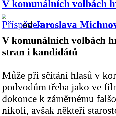
V komunálních volbách h
od
Jaroslava Michno
V komunálních volbách h
stran i kandidátů
Může při sčítání hlasů v k
podvodům třeba jako ve film
dokonce k záměrnému falšo
nikoli, avšak někteří starost