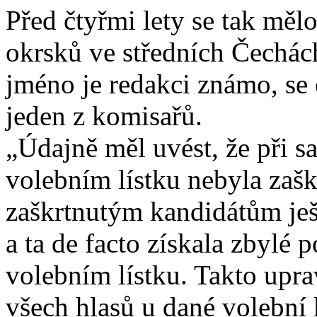
Před čtyřmi lety se tak měl
okrsků ve středních Čechách
jméno je redakci známo, se 
jeden z komisařů.
„Údajně měl uvést, že při s
volebním lístku nebyla zašk
zaškrtnutým kandidátům ješt
a ta de facto získala zbylé
volebním lístku. Takto upra
všech hlasů u dané volební 