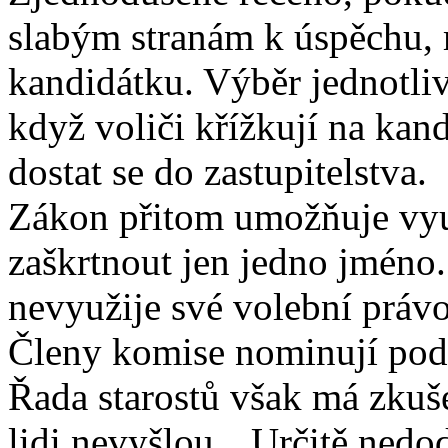
slabým stranám k úspěchu, 
kandidátku. Výběr jednotli
když voliči křížkují na kan
dostat se do zastupitelstva.
Zákon přitom umožňuje využ
zaškrtnout jen jedno jméno.
nevyužije své volební právo
Členy komise nominují podl
Řada starostů však má zkuše
lidi nevyšlou. „Určitě nedo