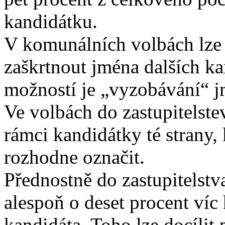
kandidátku.
V komunálních volbách lze 
zaškrtnout jména dalších kan
možností je „vyzobávání“ j
Ve volbách do zastupitelst
rámci kandidátky té strany,
rozhodne označit.
Přednostně do zastupitelstv
alespoň o deset procent víc
kandidáta. Toho lze docílit