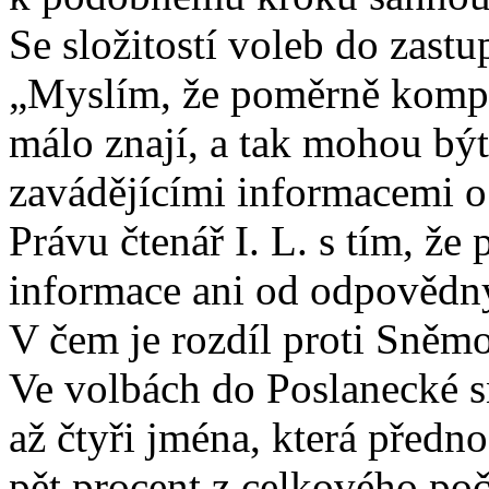
Se složitostí voleb do zastup
„Myslím, že poměrně kompl
málo znají, a tak mohou bý
zavádějícími informacemi o
Právu čtenář I. L. s tím, že
informace ani od odpovědn
V čem je rozdíl proti Sněm
Ve volbách do Poslanecké 
až čtyři jména, která předno
pět procent z celkového po