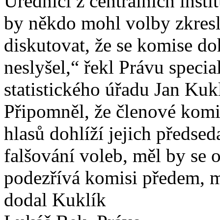
Úředníci z centrálních instit
by někdo mohl volby zkresl
diskutovat, že se komise do
neslyšel,“ řekl Právu speci
statistického úřadu Jan Kuk
Připomněl, že členové komis
hlasů dohlíží jejich předse
falšování voleb, měl by se 
podezřívá komisi předem, m
dodal Kuklík