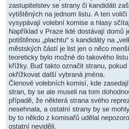
zastupitelstev se strany či kandidáti za
vytištěných na jednom listu. A ten voliči
vysypávají volební komise a hlasy sčítaj
Například v Praze lidé dostávají domů 
potištěnou „plachtu“ s kandidáty na „vel
městských částí je list jen o něco men
teoreticky bylo možné do takového listu 
křížky. Buď takto označit stranu, pokud
okřížkovat další vybraná jména.
Členové volebních komisí, kde zasedaj
stran, by se ale museli na tom dohodno
případě, že některá strana svého repre
nesehnala, a ostatní strany by se mohly
by to někdo z komisařů udělal nepozoro
ostatní neviděli.