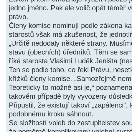
jedno jméno. Pak ale volič opět téměř 
právo.
Členy komise nominují podle zákona kan
starostů však má zkušenost, že jednotliv
„Určitě nedodaly některé strany. Musíme
stavu (obecních) úředníků. Těm se sa
říká starosta Vlašimi Luděk Jeništa (nes
Ten se podle toho, co řekl Právu, nes
křížků členy komise. „Samozřejmě nemů
Teoreticky to možné asi je,“ poznamena
takovém případě byly vyvozeny důsledk
Připustil, že existují takoví „zapálenci“, 
podobnému kroku sáhnout.
Se složitostí voleb do zastupitelstev sou
že poměrně komplikovaný volební systém