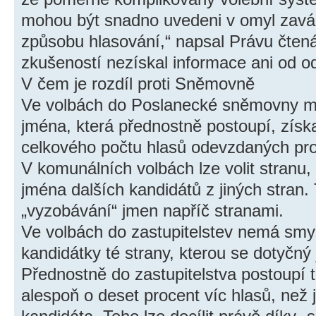
mohou být snadno uvedeni v omyl zavád
způsobu hlasování,“ napsal Právu čtenář
zkušeností nezískal informace ani od 
V čem je rozdíl proti Sněmovně
Ve volbách do Poslanecké sněmovny moh
jména, která přednostně postoupí, získaj
celkového počtu hlasů odevzdaných pro
V komunálních volbách lze volit stranu,
jména dalších kandidátů z jiných stran. 
„vyzobávání“ jmen napříč stranami.
Ve volbách do zastupitelstev nemá smy
kandidátky té strany, kterou se dotyčný
Přednostně do zastupitelstva postoupí 
alespoň o deset procent víc hlasů, než