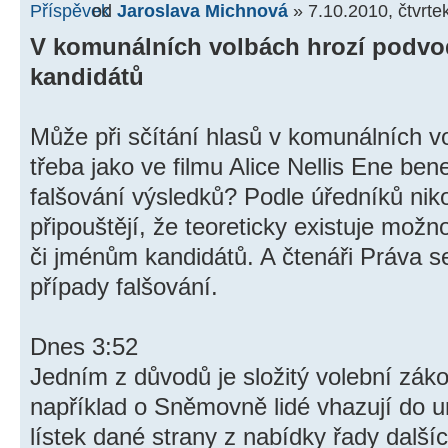
od
Jaroslava Michnová
» 7.10.2010, čtvrte
V komunálních volbách hrozí podvod
kandidátů
Může při sčítání hlasů v komunálních 
třeba jako ve filmu Alice Nellis Ene b
falšování výsledků? Podle úředníků niko
připouštějí, že teoreticky existuje mož
či jménům kandidátů. A čtenáři Práva se
případy falšování.
Dnes 3:52
Jedním z důvodů je složitý volební záko
například o Sněmovně lidé vhazují do u
lístek dané strany z nabídky řady další