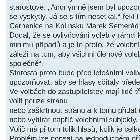
starostové. „Anonymně jsem byl upozorň
se vyskytly. Já se s tím nesetkal,“ řekl
Cerhenice na Kolínsku Marek Semerád
Dodal, že se ovlivňování voleb v rámci
minimu případů a je to proto, že volební
záleží na tom, aby všichni členové voleb
společně“.
Starosta proto bude před letošními volb
upozorňovat, aby se hlasy sčítaly před
Ve volbách do zastupitelstev mají lidé t
volit pouze stranu
nebo zaškrtnout stranu a k tomu přidat
nebo vybírat napříč volebními subjekty.
Volič má přitom tolik hlasů, kolik je cel
Problém lze popsat na jednoduchém př