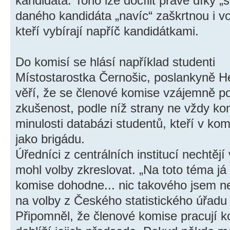
kandidáta. Toho lze docílit právě díky 
daného kandidáta „navíc“ zaškrtnou i voli
kteří vybírají napříč kandidátkami.
Do komisí se hlásí například studenti
Místostarostka Černošic, poslankyně H
věří, že se členové komise vzájemně po
zkušenost, podle níž strany ne vždy ko
minulosti databázi studentů, kteří v ko
jako brigádu.
Úředníci z centrálních institucí nechtějí
mohl volby zkreslovat. „Na toto téma já
komise dohodne... nic takového jsem nes
na volby z Českého statistického úřadu
Připomněl, že členové komise pracují ko