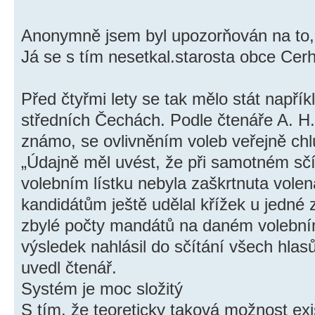
Anonymně jsem byl upozorňován na to, ž
Já se s tím nesetkal.starosta obce Cer
Před čtyřmi lety se tak mělo stát napří
středních Čechách. Podle čtenáře A. H.
známo, se ovlivněním voleb veřejně chlu
„Údajně měl uvést, že při samotném sčí
volebním lístku nebyla zaškrtnuta volen
kandidátům ještě udělal křížek u jedné z
zbylé počty mandátů na daném volebním
výsledek nahlásil do sčítání všech hlas
uvedl čtenář.
Systém je moc složitý
S tím, že teoreticky taková možnost exi