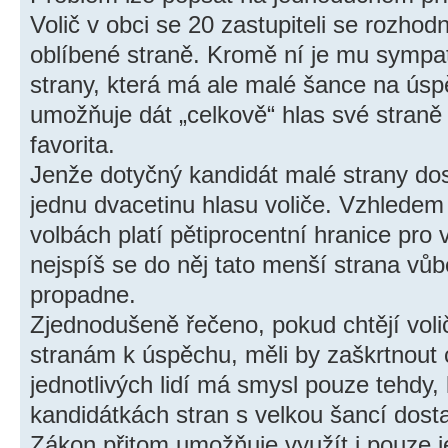
Volič v obci se 20 zastupiteli se rozho
oblíbené straně. Kromě ní je mu sympati
strany, která má ale malé šance na ús
umožňuje dát „celkově“ hlas své straně
favorita.
Jenže dotyčný kandidát malé strany do
jednu dvacetinu hlasu voliče. Vzhledem
volbách platí pětiprocentní hranice pro 
nejspíš se do něj tato menší strana vů
propadne.
Zjednodušeně řečeno, pokud chtějí vol
stranám k úspěchu, měli by zaškrtnout 
jednotlivých lidí má smysl pouze tehdy, k
kandidátkách stran s velkou šancí dosta
Zákon přitom umožňuje využít i pouze je