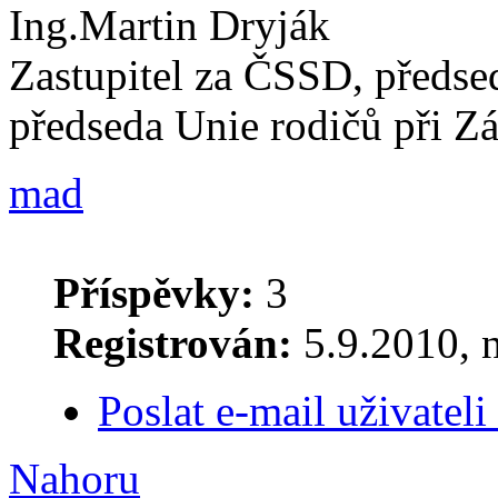
Ing.Martin Dryják
Zastupitel za ČSSD, předse
předseda Unie rodičů při Z
mad
Příspěvky:
3
Registrován:
5.9.2010, 
Poslat e-mail uživatel
Nahoru