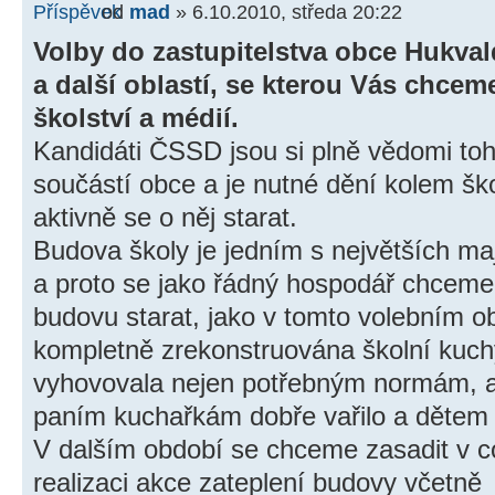
od
mad
» 6.10.2010, středa 20:22
Volby do zastupitelstva obce Hukvald
a další oblastí, se kterou Vás chcem
školství a médií.
Kandidáti ČSSD jsou si plně vědomi toh
součástí obce a je nutné dění kolem ško
aktivně se o něj starat.
Budova školy je jedním s největších ma
a proto se jako řádný hospodář chceme 
budovu starat, jako v tomto volebním o
kompletně zrekonstruována školní kuch
vyhovovala nejen potřebným normám, al
paním kuchařkám dobře vařilo a dětem 
V dalším období se chceme zasadit v c
realizaci akce zateplení budovy včetně