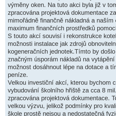
výměny oken. Na tuto akci byla již v t
zpracována projektová dokumentace za 
mimořádně finančně nákladná a naším cí
maximum finančních prostředků pomocí
S touto akcí souvisí i rekonstrukce kote
možnosti instalace jak zdrojů obnoviteln
kogeneračních jednotek.Tímto by došlo
značným úsporám nákladů na vytápění a
možnost dosáhnout lépe na dotace a tí
peníze.
Velkou investiční akcí, kterou bychom ch
vybudování školního hřiště za cca 8 mil.
zpracována projektová dokumentace. To
velkou výzvu, jelikož podmínky pro kval
škole prostě nejsou a nedostatečná fyzi