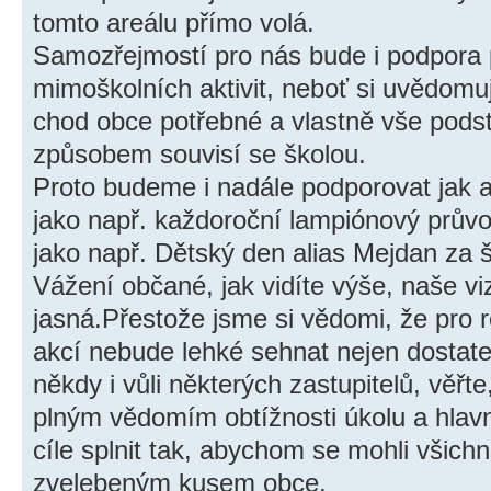
tomto areálu přímo volá.
Samozřejmostí pro nás bude i podpora 
mimoškolních aktivit, neboť si uvědomuj
chod obce potřebné a vlastně vše podst
způsobem souvisí se školou.
Proto budeme i nadále podporovat jak
jako např. každoroční lampiónový průvod
jako např. Dětský den alias Mejdan za 
Vážení občané, jak vidíte výše, naše vize
jasná.Přestože jsme si vědomi, že pro 
akcí nebude lehké sehnat nejen dostate
někdy i vůli některých zastupitelů, věřte
plným vědomím obtížnosti úkolu a hlav
cíle splnit tak, abychom se mohli všich
zvelebeným kusem obce.