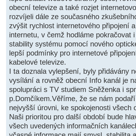
obecní televize a také rozjet internetov
rozvíjeli dále ze současného zkušební
zvýšit rychlost internetového připojení a
internetu, v čemž hodláme pokračovat i 
stability systému pomocí nového optickéh
lepší podmínky pro internetové připojení
kabelové televize.
I ta doznala vylepšení, byly přidávány n
vysílání a rovněž obecní Info kanál je n
spolupráci s TV studiem Sněženka i sp
p.Domčíkem.Věříme, že se nám podaří i
nejvyšší úrovni, ke spokojenosti všech
Naši prioritou pro další období bude hl
všech uvedených informačních kanálech
včasné informace mají smysl, stabilita a