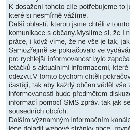
K dosažení tohoto cíle potřebujeme to j
které si nesmírně vážíme.
Další oblastí, kterou jsme chtěli v tomt
komunikace s občany.Myslíme si, že i na
práce, i když víme, že ne vše je tak, ja
Samozřejmě se pokračovalo ve vydává
pro rychlejší informovanost bylo započ
letáčků s aktuálními informacemi, kter
odezvu.V tomto bychom chtěli pokračova
častěji, tak aby každý občan věděl vše z
informovanosti bude předmětem diskuz
informací pomocí SMS zpráv, tak jak se 
sousedních obcích.
Dalším významným informačním kanálem 
lépe doladit webové stránky obce, rovně