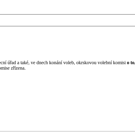
cní úřad a také, ve dnech konání voleb, okrskovou volební komisi
o t
omise zřízena.