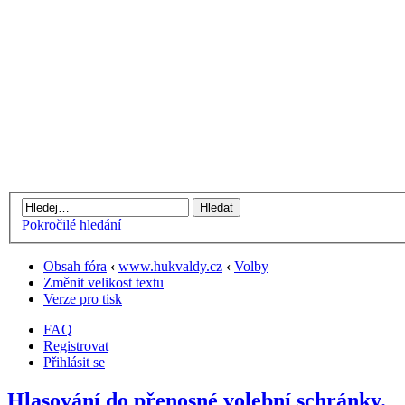
Pokročilé hledání
Obsah fóra
‹
www.hukvaldy.cz
‹
Volby
Změnit velikost textu
Verze pro tisk
FAQ
Registrovat
Přihlásit se
Hlasování do přenosné volební schránky.