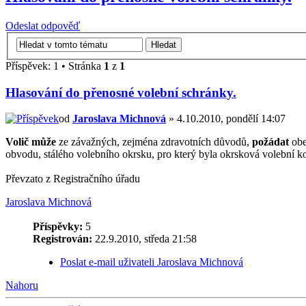
Odeslat odpověď
Příspěvek: 1 • Stránka
1
z
1
Hlasování do přenosné volební schránky.
od
Jaroslava Michnová
» 4.10.2010, pondělí 14:07
Volič může
ze závažných, zejména zdravotních důvodů,
požádat
obe
obvodu, stálého volebního okrsku, pro který byla okrsková volební k
Převzato z Registračního úřadu
Jaroslava Michnová
Příspěvky:
5
Registrován:
22.9.2010, středa 21:58
Poslat e-mail uživateli Jaroslava Michnová
Nahoru