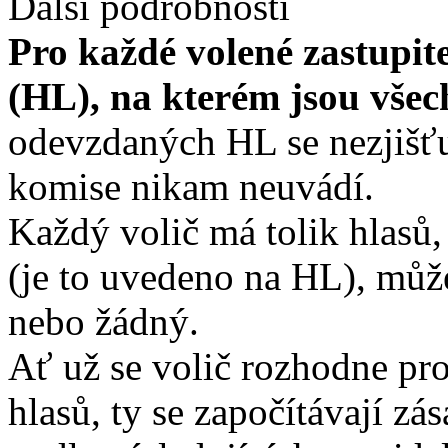
Další podrobnosti
Pro každé volené zastupitel
(HL), na kterém jsou všec
odevzdaných HL se nezjišťu
komise nikam neuvádí.
Každý volič má tolik hlasů, 
(je to uvedeno na HL), může
nebo žádný.
Ať už se volič rozhodne pr
hlasů, ty se započítávají z