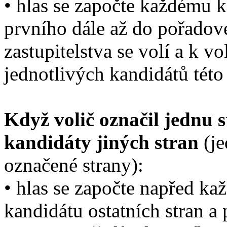
• hlas se započte každému k
prvního dále až do pořadové
zastupitelstva se volí a k 
jednotlivých kandidátů této 
Když volič označil jednu s
kandidáty jiných stran
(j
označené strany):
• hlas se započte napřed k
kandidátu ostatních stran a