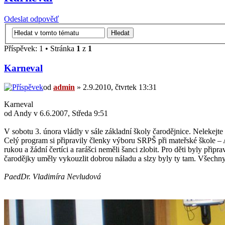
Odeslat odpověď
Příspěvek: 1 • Stránka
1
z
1
Karneval
od
admin
» 2.9.2010, čtvrtek 13:31
Karneval
od Andy v 6.6.2007, Středa 9:51
V sobotu 3. února vládly v sále základní školy čarodějnice. Nelekejte 
Celý program si připravily členky výboru SRPŠ při mateřské škole 
rukou a žádní čertíci a rarášci neměli šanci zlobit. Pro děti byly při
čarodějky uměly vykouzlit dobrou náladu a slzy byly ty tam. Všechny 
PaedDr. Vladimíra Nevludová