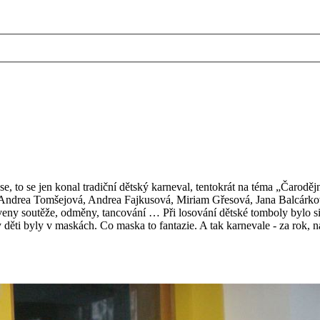
se, to se jen konal tradiční dětský karneval, tentokrát na téma „Čaroděj
– Andrea Tomšejová, Andrea Fajkusová, Miriam Gřesová, Jana Balcárko
praveny soutěže, odměny, tancování … Při losování dětské tomboly bylo s
děti byly v maskách. Co maska to fantazie. A tak karnevale - za rok, 