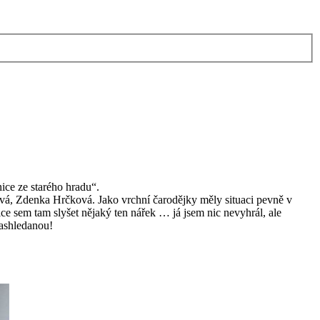
nice ze starého hradu“.
vá, Zdenka Hrčková. Jako vrchní čarodějky měly situaci pevně v
ice sem tam slyšet nějaký ten nářek … já jsem nic nevyhrál, ale
nashledanou!