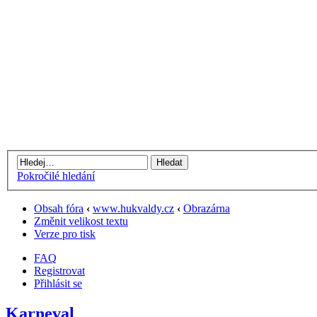
Pokročilé hledání
Obsah fóra
‹
www.hukvaldy.cz
‹
Obrazárna
Změnit velikost textu
Verze pro tisk
FAQ
Registrovat
Přihlásit se
Karneval