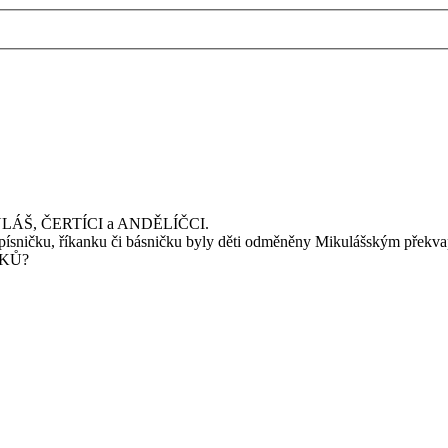
 MIKULÁŠ, ČERTÍCI a ANDĚLÍČCI.
 písničku, říkanku či básničku byly děti odměněny Mikulášským překv
TÍKŮ?