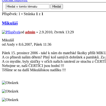
Příspěvek: 1 • Stránka
1
z
1
Mikuláš
od
admin
» 2.9.2010, čtvrtek 13:29
Mikuláš
od Andy v 8.6.2007, Pátek 11:36
Pátek 15. prosince 2006 - také k nám do mateřské školky přišli
A co přinesli našim dětem? Plný koš samých dobrůtek a pamlsků. Za
A co myslíte, byly slzičky v očích našich ratolestí ze strachu z ČER
Nebojme se, naši ČERTÍCI jsou hodní !!!
Těšíme se na další Mikulášskou nadílku !!!