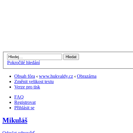
Pokročilé hledání
Obsah fóra
‹
www.hukvaldy.cz
‹
Obrazárna
Změnit velikost textu
Verze pro tisk
FAQ
Registrovat
Přihlásit se
Mikuláš
Odeslat odpověď