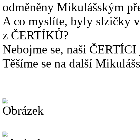
odměněny Mikulášským př
A co myslíte, byly slzičky v
z ČERTÍKŮ?
Nebojme se, naši ČERTÍCI j
Těšíme se na další Mikulášs