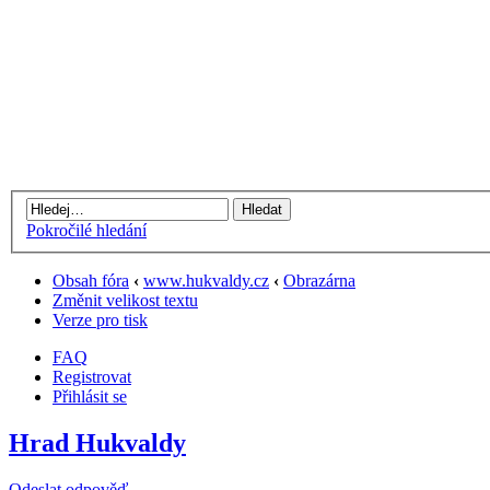
Pokročilé hledání
Obsah fóra
‹
www.hukvaldy.cz
‹
Obrazárna
Změnit velikost textu
Verze pro tisk
FAQ
Registrovat
Přihlásit se
Hrad Hukvaldy
Odeslat odpověď