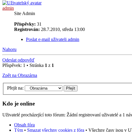
admin
Site Admin
Příspěvky:
31
Registrován:
28.7.2010, středa 13:00
Poslat e-mail uživateli admin
Nahoru
Odeslat odpověď
Příspěvek: 1 • Stránka
1
z
1
Zpět na Obrazárna
Přejít na:
Kdo je online
Uživatelé procházející toto fórum: Žádní registrovaní uživatelé a 1 ná
Obsah fóra
Tým
•
Smazat všechny cookies z fóra
• Všechny časy jsou v UT