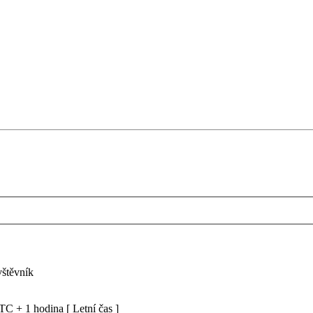
vštěvník
C + 1 hodina [ Letní čas ]