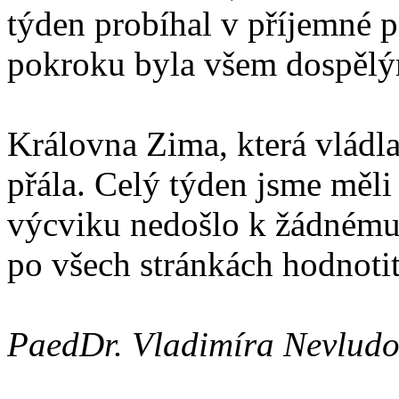
týden probíhal v příjemné p
pokroku byla všem dospěl
Královna Zima, která vládla 
přála. Celý týden jsme měl
výcviku nedošlo k žádnému 
po všech stránkách hodnoti
PaedDr. Vladimíra Nevlud