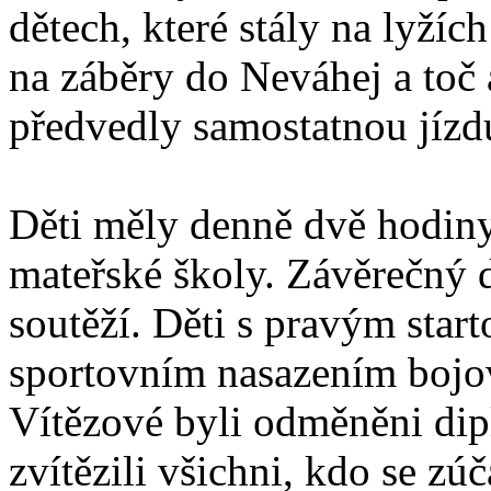
dětech, které stály na lyží
na záběry do Neváhej a toč a
předvedly samostatnou jízd
Děti měly denně dvě hodiny
mateřské školy. Závěrečný 
soutěží. Děti s pravým star
sportovním nasazením bojova
Vítězové byli odměněni di
zvítězili všichni, kdo se zúč