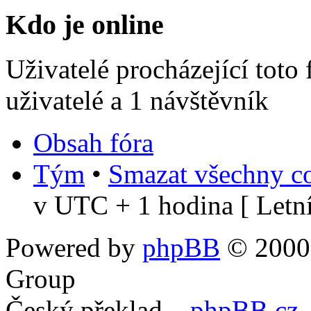
Kdo je online
Uživatelé procházející toto
uživatelé a 1 návštěvník
Obsah fóra
Tým
•
Smazat všechny co
v UTC + 1 hodina [ Letní
Powered by
phpBB
© 2000,
Group
Český překlad –
phpBB.cz