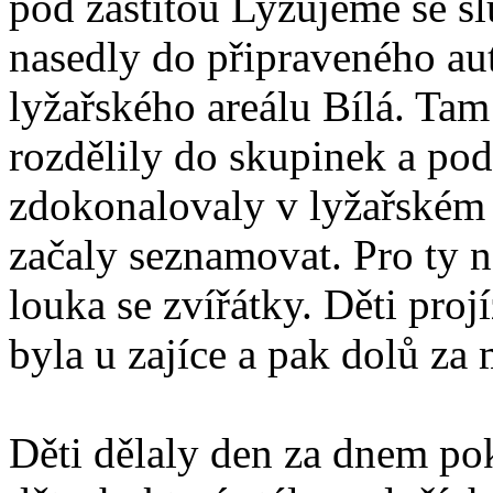
pod záštitou Lyžujeme se s
nasedly do připraveného aut
lyžařského areálu Bílá. Tam
rozdělily do skupinek a pod
zdokonalovaly v lyžařském
začaly seznamovat. Pro ty n
louka se zvířátky. Děti pro
byla u zajíce a pak dolů z
Děti dělaly den za dnem pok