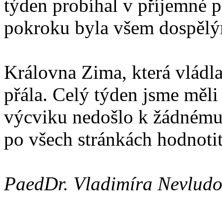
týden probíhal v příjemné p
pokroku byla všem dospěl
Královna Zima, která vládla 
přála. Celý týden jsme měl
výcviku nedošlo k žádnému 
po všech stránkách hodnoti
PaedDr. Vladimíra Nevlud