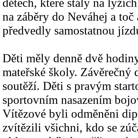
dětech, které stály na lyží
na záběry do Neváhej a toč a
předvedly samostatnou jízd
Děti měly denně dvě hodiny
mateřské školy. Závěrečný 
soutěží. Děti s pravým star
sportovním nasazením bojova
Vítězové byli odměněni di
zvítězili všichni, kdo se zúč