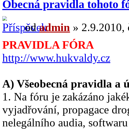
Obecná pravidla tohoto f
od
admin
» 2.9.2010, 
PRAVIDLA FÓRA
http://www.hukvaldy.cz
A) Všeobecná pravidla a ú
1. Na fóru je zakázáno jaké
vyjadřování, propagace dro
nelegálního audia, softwaru