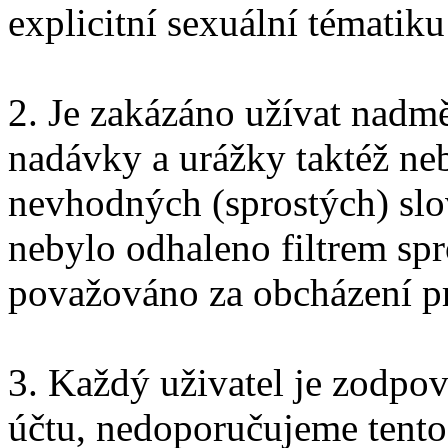
explicitní sexuální tématik
2. Je zakázáno užívat nadm
nadávky a urážky taktéž ne
nevhodných (sprostých) sl
nebylo odhaleno filtrem spr
považováno za obcházení pr
3. Každý uživatel je zodpo
účtu, nedoporučujeme tento