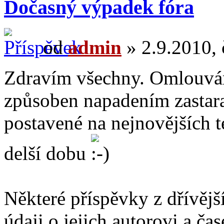
Dočasný výpadek fóra
od
admin
» 2.9.2010, 
Zdravím všechny. Omlouvám
způsoben napadením zastara
postavené na nejnovějších t
delší dobu
Některé příspěvky z dřívějš
údaji o jejich autorovi a čas