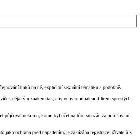
řejnování linků na ně, explicitní sexuální tématiku a podobně.
ovíček nějakým znakem tak, aby nebylo odhaleno filtrem sprostých
čet půjčovat někomu, komu byl účet na fóru smazán za porušování
oto jako ochrana před napadením, je zakázána registrace uživatelů z