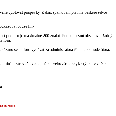
vaně quotovat příspěvky. Zákaz spamování platí na veškeré sekce
odkazovat pouze link.
likost podpisu je maximálně 200 znaků. Podpis nesmí obsahovat žádný
a fóra.
zakázáno se na fóru vydávat za administrátora fóra nebo moderátora.
 "admin" a zároveň uvede jméno svého zástupce, který bude v této
a.
ého rozumu.