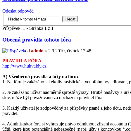
Odeslat odpověď
Příspěvek: 1 • Stránka
1
z
1
Obecná pravidla tohoto fóra
od
admin
» 2.9.2010, čtvrtek 12:48
PRAVIDLA FÓRA
http://www.hukvaldy.cz
A) Všeobecná pravidla a účty na fóru:
1. Na fóru je zakázáno jakékoliv rasistické a xenofobní vyjadřování, 
2. Je zakázáno užívat nadměrně sprosté výrazy. Hrubé nadávky a urá
slov, může být považováno za obcházení pravidel fóra.
3. Každý uživatel je zodpovědný za příspěvky psané z jeho účtu, ne
pravidel.
4. Administrátor fóra si vyhrazuje právo odmítnout zřízení accountu (
účtů, které jsou potenciálně nebezpečné (např. účty s koncovkou *.com,