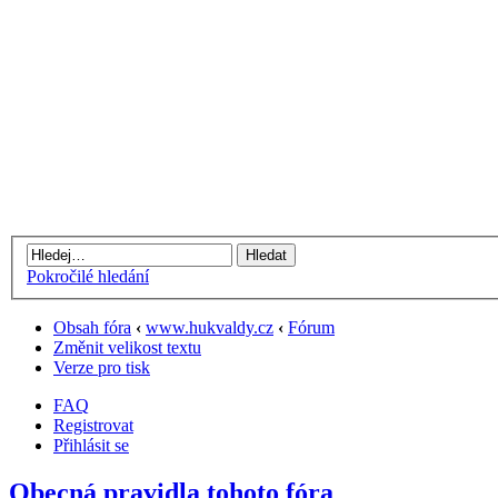
Pokročilé hledání
Obsah fóra
‹
www.hukvaldy.cz
‹
Fórum
Změnit velikost textu
Verze pro tisk
FAQ
Registrovat
Přihlásit se
Obecná pravidla tohoto fóra