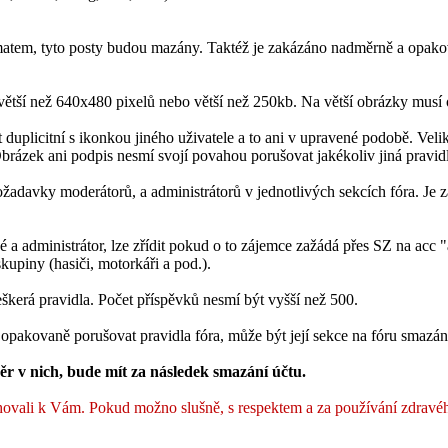
ématem, tyto posty budou mazány. Taktéž je zakázáno nadměrně a opako
větší než 640x480 pixelů nebo větší než 250kb. Na větší obrázky musí 
t duplicitní s ikonkou jiného uživatele a to ani v upravené podobě. Ve
rázek ani podpis nesmí svojí povahou porušovat jakékoliv jiná pravidl
ožadavky moderátorů, a administrátorů v jednotlivých sekcích fóra. Je 
 a administrátor, lze zřídit pokud o to zájemce zažádá přes SZ na acc
upiny (hasiči, motorkáři a pod.).
škerá pravidla. Počet příspěvků nesmí být vyšší než 500.
pakovaně porušovat pravidla fóra, může být její sekce na fóru smazán
ěr v nich, bude mít za následek smazání účtu.
í chovali k Vám. Pokud možno slušně, s respektem a za používání zdrav