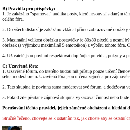
B) Pravidla pro příspěvky:
1. Je zakázáno "spamovat" auditka posty, které nesouvisí s daným t
celého fóra.
2. Do všech diskuzí je zakázáno vkládat přímo zobrazované obrázky 
3. Maximální velikost obrázku postavičky je 80x80 pixelů a nesmí bý
obrázek (s výjimkou maximálně 5 emotoikon) z výběru tohoto fóra. Ob
4. Uživatelé jsou povinni respektovat doplňující pravidla, pokyny a p
C) Uzavřená fóra:
1. Uzavřené fórum, do kterého budou mít přístup pouze určení členové
sekci moderátorem. Uzavřená fóra jsou určena zejména pro zájmové sk
2. Tato skupina je povinna sama moderovat své fórum, a dodržovat ve
3. Pokud zde přestane zájmová skupina vykazovat činnost nebo bude o
Porušování těchto pravidel, jejich záměrné obcházení a hledání d
Stručně řečeno, chovejte se k ostatním tak, jak chcete aby se ostatn