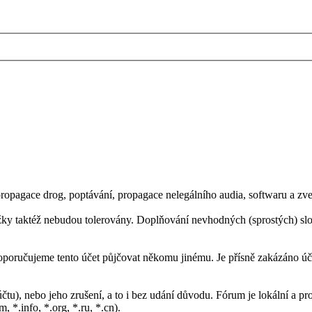
propagace drog, poptávání, propagace nelegálního audia, softwaru a zve
žky taktéž nebudou tolerovány. Doplňování nevhodných (sprostých) sl
doporučujeme tento účet půjčovat někomu jinému. Je přísně zakázáno ú
účtu), nebo jeho zrušení, a to i bez udání důvodu. Fórum je lokální a pr
 *.info, *.org, *.ru, *.cn).