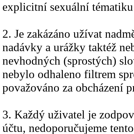
explicitní sexuální tématik
2. Je zakázáno užívat nadm
nadávky a urážky taktéž ne
nevhodných (sprostých) sl
nebylo odhaleno filtrem spr
považováno za obcházení pr
3. Každý uživatel je zodpo
účtu, nedoporučujeme tento