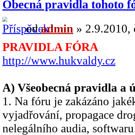
Obecná pravidla tohoto f
od
admin
» 2.9.2010, 
PRAVIDLA FÓRA
http://www.hukvaldy.cz
A) Všeobecná pravidla a ú
1. Na fóru je zakázáno jaké
vyjadřování, propagace dro
nelegálního audia, softwaru