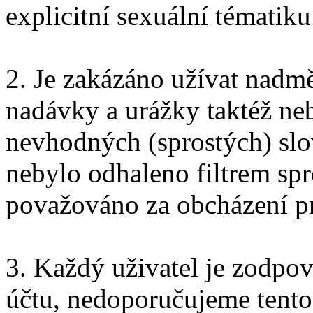
explicitní sexuální tématik
2. Je zakázáno užívat nadm
nadávky a urážky taktéž ne
nevhodných (sprostých) sl
nebylo odhaleno filtrem spr
považováno za obcházení pr
3. Každý uživatel je zodpo
účtu, nedoporučujeme tento