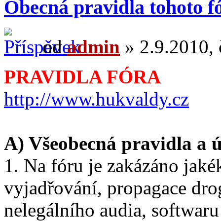
Obecná pravidla tohoto f
od
admin
» 2.9.2010, 
PRAVIDLA FÓRA
http://www.hukvaldy.cz
A) Všeobecná pravidla a ú
1. Na fóru je zakázáno jaké
vyjadřování, propagace dro
nelegálního audia, softwaru