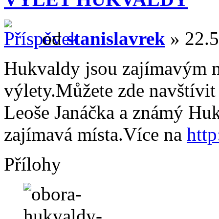
od
stanislavrek
» 22.5
Hukvaldy jsou zajímavým m
výlety.Můžete zde navštívi
Leoše Janáčka a známý Hukv
zajímavá místa.Více na
htt
Přílohy