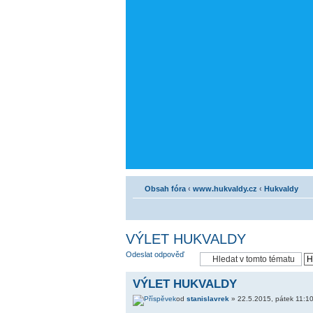
Obsah fóra
‹
www.hukvaldy.cz
‹
Hukvaldy
VÝLET HUKVALDY
Odeslat odpověď
VÝLET HUKVALDY
od
stanislavrek
» 22.5.2015, pátek 11:1