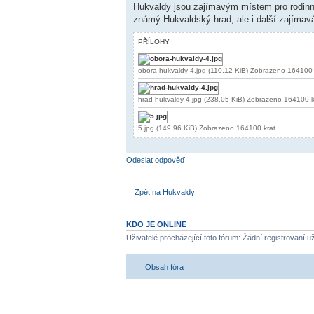
Hukvaldy jsou zajímavým místem pro rodinn
známý Hukvaldský hrad, ale i další zajíma
PŘÍLOHY
obora-hukvaldy-4.jpg (110.12 KiB) Zobrazeno 164100 
hrad-hukvaldy-4.jpg (238.05 KiB) Zobrazeno 164100 k
5.jpg (149.96 KiB) Zobrazeno 164100 krát
Odeslat odpověď
Zpět na Hukvaldy
KDO JE ONLINE
Uživatelé procházející toto fórum: Žádní registrovaní u
Obsah fóra