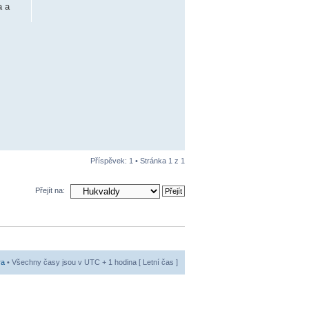
a a
Příspěvek: 1 • Stránka
1
z
1
Přejít na:
ra
• Všechny časy jsou v UTC + 1 hodina [ Letní čas ]