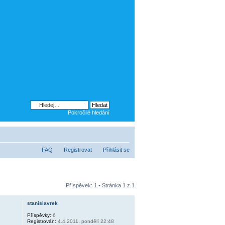
Pokročilé hledání
FAQ
Registrovat
Přihlásit se
Příspěvek: 1 • Stránka
1
z
1
stanislavrek
Příspěvky:
6
Registrován:
4.4.2011, pondělí 22:48