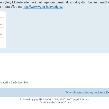
é výlety.Můžete zde navštívit nejenom památník a rodný dům Leoše Janáčk
vá místa.Více na
http://www.vylet-hukvaldy.cz
.
krát
rát
živatelé a 2 návštevníků
Tým
•
Smazat všechny cookies z fó
Powered by
phpBB
© 2000, 2002, 2005, 2007 phpBB Group
Český překlad –
phpBB.cz