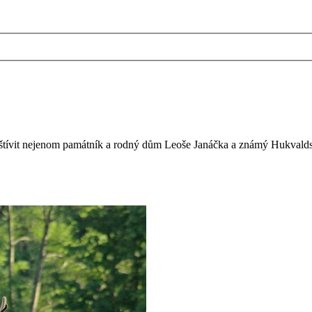
tívit nejenom památník a rodný dům Leoše Janáčka a známý Hukvaldský