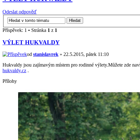
Odeslat odpověď
Příspěvek: 1 • Stránka
1
z
1
VÝLET HUKVALDY
od
stanislavrek
» 22.5.2015, pátek 11:10
Hukvaldy jsou zajímavým místem pro rodinné výlety.Můžete zde navš
hukvaldy.cz
.
Přílohy