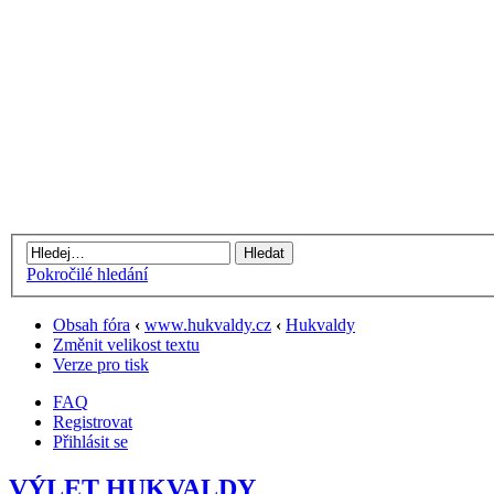
Pokročilé hledání
Obsah fóra
‹
www.hukvaldy.cz
‹
Hukvaldy
Změnit velikost textu
Verze pro tisk
FAQ
Registrovat
Přihlásit se
VÝLET HUKVALDY