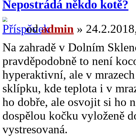
Nepostrádá někdo kotě?
od
admin
» 24.2.2018,
Na zahradě v Dolním Skleno
pravděpodobně to není koco
hyperaktivní, ale v mrazech
sklípku, kde teplota i v mr
ho dobře, ale osvojit si h
dospělou kočku vyloženě do
vystresovaná.