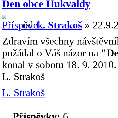
Den obce Hukvaldy
od
L. Strakoš
» 22.9.2
Zdravím všechny návštěvník
požádal o Váš názor na
"De
konal v sobotu 18. 9. 2010.
L. Strakoš
L. Strakoš
Příspěvky:
6