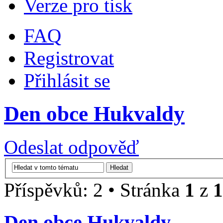
Verze pro tisk
FAQ
Registrovat
Přihlásit se
Den obce Hukvaldy
Odeslat odpověď
Příspěvků: 2 • Stránka
1
z
1
Den obce Hukvaldy