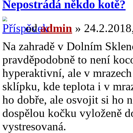
Nepostrádá někdo kotě?
od
admin
» 24.2.2018,
Na zahradě v Dolním Skleno
pravděpodobně to není koco
hyperaktivní, ale v mrazech
sklípku, kde teplota i v mr
ho dobře, ale osvojit si h
dospělou kočku vyloženě do
vystresovaná.