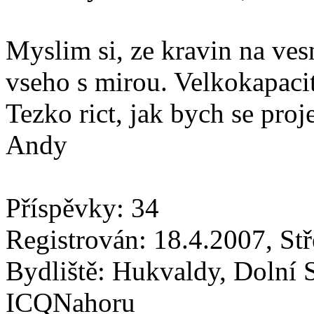
Myslim si, ze kravin na vesn
vseho s mirou. Velkokapaci
Tezko rict, jak bych se proj
Andy
Příspěvky: 34
Registrován: 18.4.2007, St
Bydliště: Hukvaldy, Dolní 
ICQNahoru