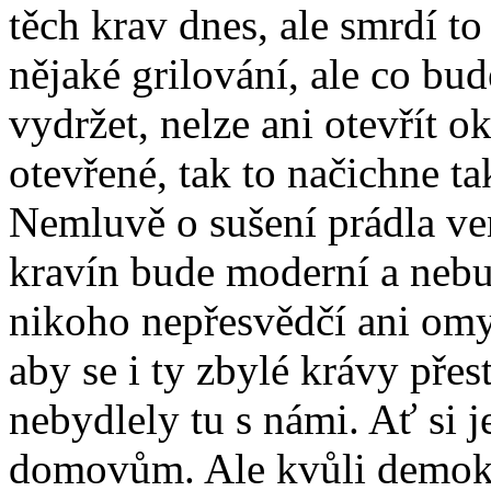
těch krav dnes, ale smrdí to
nějaké grilování, ale co bu
vydržet, nelze ani otevřít 
otevřené, tak to načichne t
Nemluvě o sušení prádla venk
kravín bude moderní a nebu
nikoho nepřesvědčí ani omy
aby se i ty zbylé krávy pře
nebydlely tu s námi. Ať si j
domovům. Ale kvůli demokra