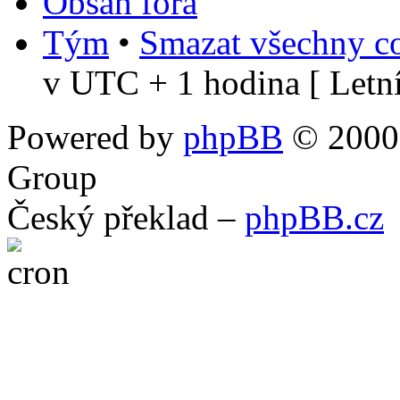
Obsah fóra
Tým
•
Smazat všechny co
v UTC + 1 hodina [ Letní
Powered by
phpBB
© 2000,
Group
Český překlad –
phpBB.cz