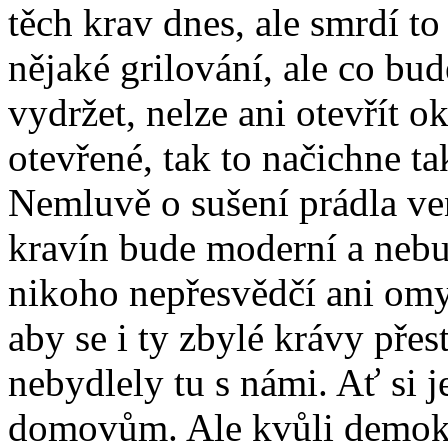
těch krav dnes, ale smrdí to
nějaké grilování, ale co bu
vydržet, nelze ani otevřít 
otevřené, tak to načichne t
Nemluvě o sušení prádla venk
kravín bude moderní a nebu
nikoho nepřesvědčí ani omy
aby se i ty zbylé krávy pře
nebydlely tu s námi. Ať si j
domovům. Ale kvůli demokra