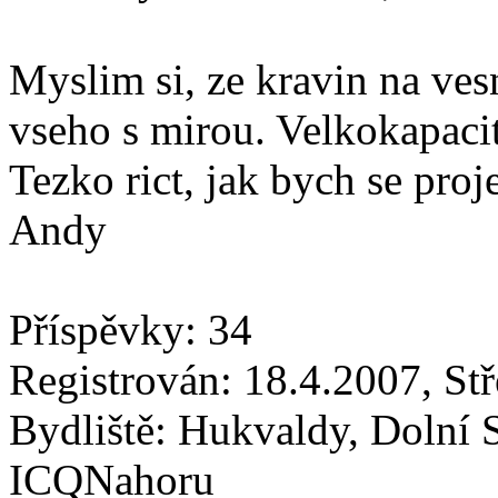
Myslim si, ze kravin na vesn
vseho s mirou. Velkokapaci
Tezko rict, jak bych se proj
Andy
Příspěvky: 34
Registrován: 18.4.2007, St
Bydliště: Hukvaldy, Dolní 
ICQNahoru