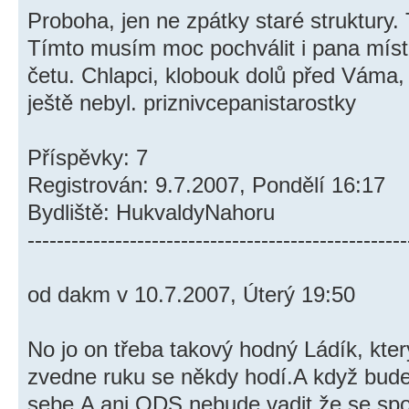
Proboha, jen ne zpátky staré struktury. 
Tímto musím moc pochválit i pana místo
četu. Chlapci, klobouk dolů před Váma,
ještě nebyl. priznivcepanistarostky
Příspěvky: 7
Registrován: 9.7.2007, Pondělí 16:17
Bydliště: HukvaldyNahoru
----------------------------------------------------
od dakm v 10.7.2007, Úterý 19:50
No jo on třeba takový hodný Ládík, kte
zvedne ruku se někdy hodí.A když bud
sebe.A ani ODS nebude vadit,že se spo