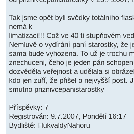
Tak jsme opět byli svědky totálního fias
nemá k
limatizaci!!! Což ve 40 ti stupňovém ve
Nemluvě o vydírání paní starostky, že je
sama bude vyhozena. To už je trochu 
znechuceni, čeho je jeden pán schopen.
dozvěděla veřejnost a udělala si obráze
kdo jen zuří, že přišel o nejvyšší post. 
smutno priznivcepanistarostky
Příspěvky: 7
Registrován: 9.7.2007, Pondělí 16:17
Bydliště: HukvaldyNahoru