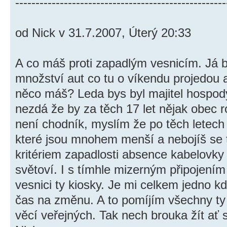
----------------------------------------------------
od Nick v 31.7.2007, Úterý 20:33
A co máš proti zapadlým vesnicím. Já b
množství aut co tu o víkendu projedou 
něco máš? Leda bys byl majitel hospody
nezdá že by za těch 17 let nějak obec r
není chodník, myslím že po těch letech
které jsou mnohem menší a nebojíš se ta
kritériem zapadlosti absence kabelovky
světoví. I s tímhle mizerným připojením
vesnici ty kiosky. Je mi celkem jedno kd
čas na změnu. A to pomíjím všechny ty 
věcí veřejných. Tak nech brouka žít ať 