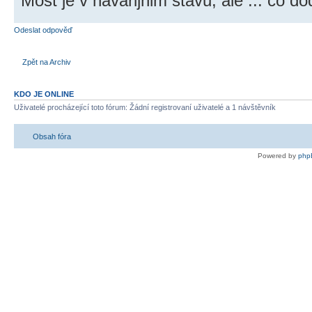
Most je v havarijnim stavu, ale ... co do
Odeslat odpověď
Zpět na Archiv
KDO JE ONLINE
Uživatelé procházející toto fórum: Žádní registrovaní uživatelé a 1 návštěvník
Obsah fóra
Powered by
php