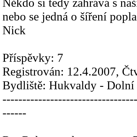
Někdo si tedy zahrává s naš
nebo se jedná o šíření popl
Nick
Příspěvky: 7
Registrován: 12.4.2007, Čt
Bydliště: Hukvaldy - Doln
---------------------------------
------