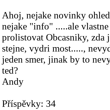
Ahoj, nejake novinky ohled
nejake "info" .....ale vlastn
prolistovat Obcasniky, zda 
stejne, vydri most....., nevyd
jeden smer, jinak by to nevyd
ted?
Andy
Příspěvky: 34