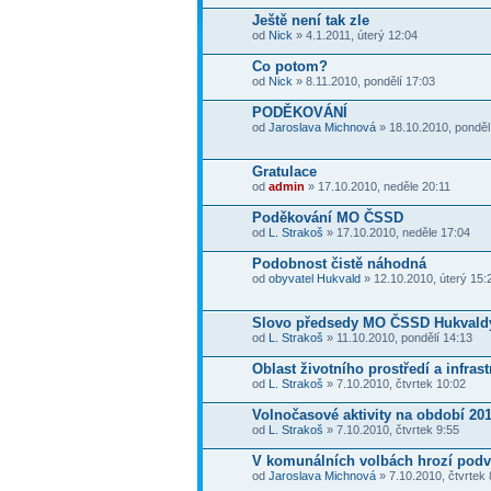
Ještě není tak zle
od
Nick
» 4.1.2011, úterý 12:04
Co potom?
od
Nick
» 8.11.2010, pondělí 17:03
PODĚKOVÁNÍ
od
Jaroslava Michnová
» 18.10.2010, ponděl
Gratulace
od
admin
» 17.10.2010, neděle 20:11
Poděkování MO ČSSD
od
L. Strakoš
» 17.10.2010, neděle 17:04
Podobnost čistě náhodná
od
obyvatel Hukvald
» 12.10.2010, úterý 15:
Slovo předsedy MO ČSSD Hukvald
od
L. Strakoš
» 11.10.2010, pondělí 14:13
Oblast životního prostředí a infras
od
L. Strakoš
» 7.10.2010, čtvrtek 10:02
Volnočasové aktivity na období 201
od
L. Strakoš
» 7.10.2010, čtvrtek 9:55
V komunálních volbách hrozí pod
od
Jaroslava Michnová
» 7.10.2010, čtvrtek 