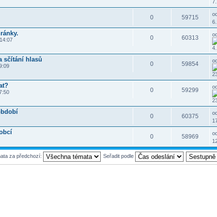
7.
o
0
59715
6.
ránky.
o
0
60313
 14:07
4.
 sčítání hlasů
o
0
59854
9:09
23
at?
o
0
59299
7:50
23
období
o
0
60375
17
obcí
o
0
58969
12
mata za předchozí:
Seřadit podle