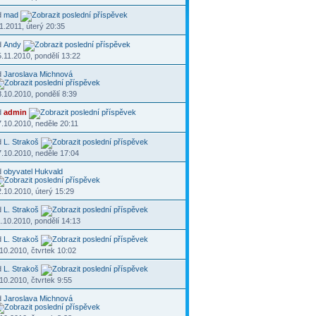
d
mad
1.2011, úterý 20:35
d
Andy
.11.2010, pondělí 13:22
d
Jaroslava Michnová
.10.2010, pondělí 8:39
d
admin
.10.2010, neděle 20:11
d
L. Strakoš
.10.2010, neděle 17:04
d
obyvatel Hukvald
.10.2010, úterý 15:29
d
L. Strakoš
.10.2010, pondělí 14:13
d
L. Strakoš
10.2010, čtvrtek 10:02
d
L. Strakoš
10.2010, čtvrtek 9:55
d
Jaroslava Michnová