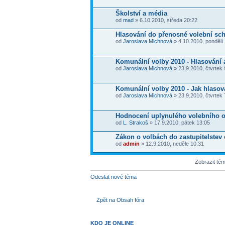
Školství a média
od
mad
» 6.10.2010, středa 20:22
Hlasování do přenosné volební sch
od
Jaroslava Michnová
» 4.10.2010, pondělí
Komunální volby 2010 - Hlasování a
od
Jaroslava Michnová
» 23.9.2010, čtvrtek 
Komunální volby 2010 - Jak hlasov
od
Jaroslava Michnová
» 23.9.2010, čtvrtek 
Hodnocení uplynulého volebního 
od
L. Strakoš
» 17.9.2010, pátek 13:05
Zákon o volbách do zastupitelstev 
od
admin
» 12.9.2010, neděle 10:31
Zobrazit té
Odeslat nové téma
Zpět na Obsah fóra
KDO JE ONLINE