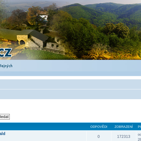
ODPOVĚDI
ZOBRAZENÍ
P
ald
o
0
172313
28