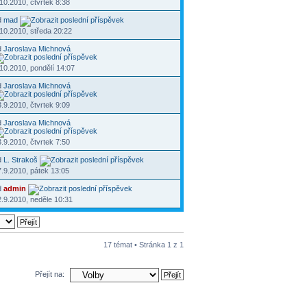
10.2010, čtvrtek 8:38
d
mad
10.2010, středa 20:22
d
Jaroslava Michnová
10.2010, pondělí 14:07
d
Jaroslava Michnová
.9.2010, čtvrtek 9:09
d
Jaroslava Michnová
.9.2010, čtvrtek 7:50
d
L. Strakoš
.9.2010, pátek 13:05
d
admin
.9.2010, neděle 10:31
17 témat • Stránka
1
z
1
Přejít na: