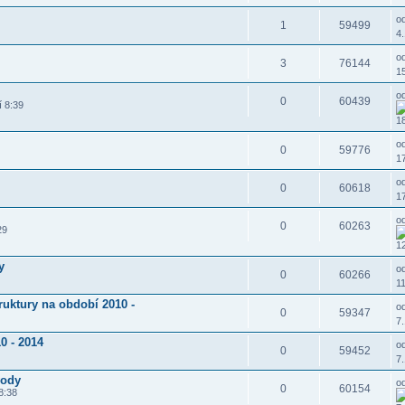
o
1
59499
4.
o
3
76144
15
o
0
60439
í 8:39
18
o
0
59776
17
o
0
60618
17
o
0
60263
29
12
y
o
0
60266
11
truktury na období 2010 -
o
0
59347
7.
0 - 2014
o
0
59452
7.
vody
o
0
60154
8:38