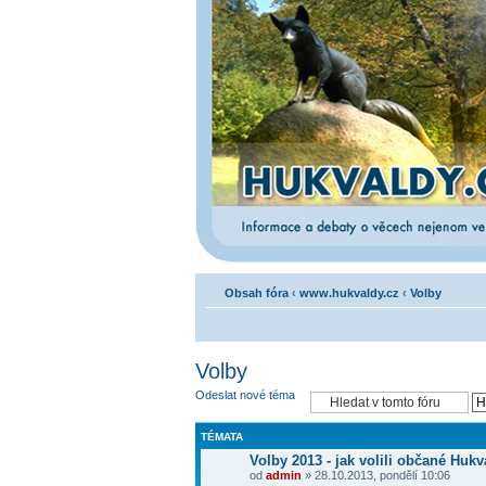
Obsah fóra
‹
www.hukvaldy.cz
‹
Volby
Volby
Odeslat nové téma
TÉMATA
Volby 2013 - jak volili občané Hukv
od
admin
» 28.10.2013, pondělí 10:06