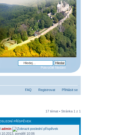
Pokročilé hledání
FAQ
Registrovat
Přihlásit se
17 témat • Stránka
1
z
1
OSLEDNÍ PŘÍSPĚVEK
d
admin
.10.2013, pondělí 10:06