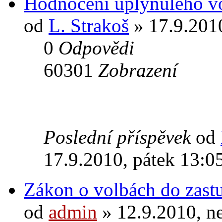
Hodnocení uplynulého v
od
L. Strakoš
» 17.9.2010
0
Odpovědi
60301
Zobrazení
Poslední příspěvek
od
17.9.2010, pátek 13:0
Zákon o volbách do zastu
od
admin
» 12.9.2010, n