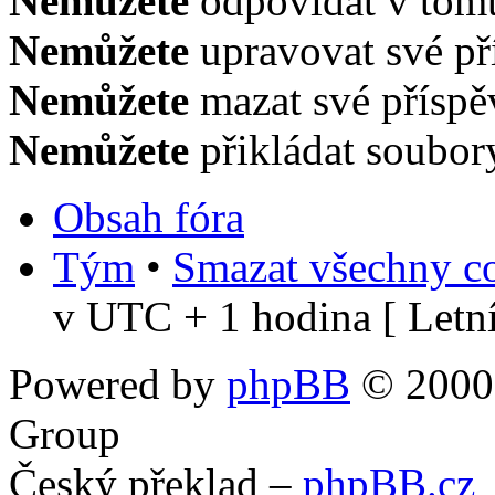
Nemůžete
odpovídat v tomt
Nemůžete
upravovat své př
Nemůžete
mazat své příspě
Nemůžete
přikládat soubor
Obsah fóra
Tým
•
Smazat všechny co
v UTC + 1 hodina [ Letní
Powered by
phpBB
© 2000,
Group
Český překlad –
phpBB.cz