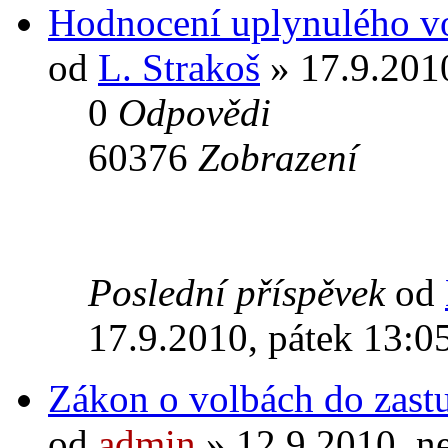
Hodnocení uplynulého v
od
L. Strakoš
» 17.9.2010
0
Odpovědi
60376
Zobrazení
Poslední příspěvek
od
17.9.2010, pátek 13:0
Zákon o volbách do zastu
od
admin
» 12.9.2010, n