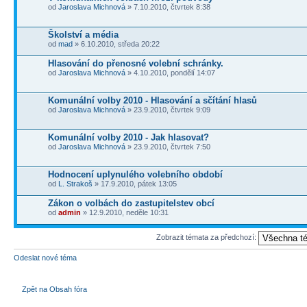
od
Jaroslava Michnová
» 7.10.2010, čtvrtek 8:38
Školství a média
od
mad
» 6.10.2010, středa 20:22
Hlasování do přenosné volební schránky.
od
Jaroslava Michnová
» 4.10.2010, pondělí 14:07
Komunální volby 2010 - Hlasování a sčítání hlasů
od
Jaroslava Michnová
» 23.9.2010, čtvrtek 9:09
Komunální volby 2010 - Jak hlasovat?
od
Jaroslava Michnová
» 23.9.2010, čtvrtek 7:50
Hodnocení uplynulého volebního období
od
L. Strakoš
» 17.9.2010, pátek 13:05
Zákon o volbách do zastupitelstev obcí
od
admin
» 12.9.2010, neděle 10:31
Zobrazit témata za předchozí:
Odeslat nové téma
Zpět na Obsah fóra