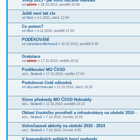
Volby 2013 - jak volili občané Hukvald
od
admin
» 28.10.2013, pondělí 10:06
Ještě není tak zle
od
Nick
» 4.1.2011, úterý 12:04
Co potom?
od
Nick
» 8.11.2010, pondělí 17:03
PODĚKOVÁNÍ
od
Jaroslava Michnová
» 18.10.2010, pondělí 8:39
Gratulace
od
admin
» 17.10.2010, neděle 20:11
Poděkování MO ČSSD
od
L. Strakoš
» 17.10.2010, neděle 17:04
Podobnost čistě náhodná
od
obyvatel Hukvald
» 12.10.2010, úterý 15:29
Slovo předsedy MO ČSSD Hukvaldy
od
L. Strakoš
» 11.10.2010, pondělí 14:13
Oblast životního prostředí a infrastruktury na období 2010 -
od
L. Strakoš
» 7.10.2010, čtvrtek 10:02
Volnočasové aktivity na období 2010 - 2014
od
L. Strakoš
» 7.10.2010, čtvrtek 9:55
V komunálních volbách hrozí podvody