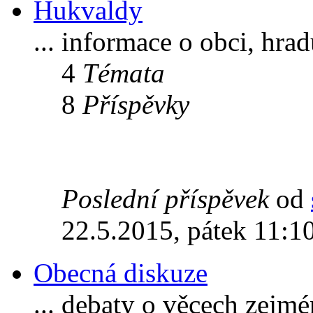
Hukvaldy
... informace o obci, hra
4
Témata
8
Příspěvky
Poslední příspěvek
od
22.5.2015, pátek 11:1
Obecná diskuze
... debaty o věcech zejm