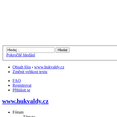
Pokročilé hledání
Obsah fóra
‹
www.hukvaldy.cz
Změnit velikost textu
FAQ
Registrovat
Přihlásit se
www.hukvaldy.cz
Fórum
Témata