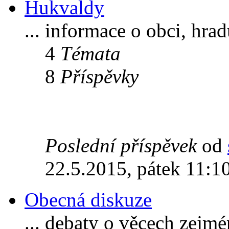
Hukvaldy
... informace o obci, hra
4
Témata
8
Příspěvky
Poslední příspěvek
od
22.5.2015, pátek 11:1
Obecná diskuze
... debaty o věcech zejm