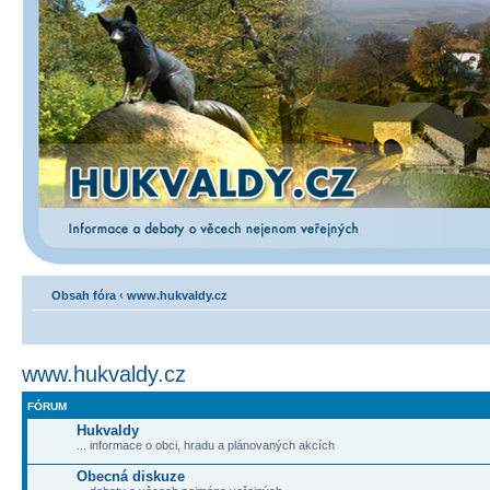
Obsah fóra
‹
www.hukvaldy.cz
www.hukvaldy.cz
FÓRUM
Hukvaldy
... informace o obci, hradu a plánovaných akcích
Obecná diskuze