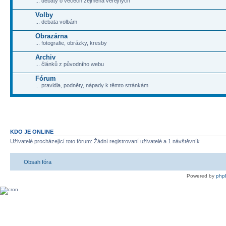
... debaty o věcech zejména veřejných
Volby
... debata volbám
Obrazárna
... fotografie, obrázky, kresby
Archiv
... článků z původního webu
Fórum
... pravidla, podněty, nápady k těmto stránkám
KDO JE ONLINE
Uživatelé procházející toto fórum: Žádní registrovaní uživatelé a 1 návštěvník
Obsah fóra
Powered by
php