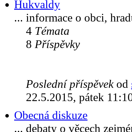
Hukvaldy
... informace o obci, hra
4
Témata
8
Příspěvky
Poslední příspěvek
od
22.5.2015, pátek 11:1
Obecná diskuze
... debaty o věcech zejm