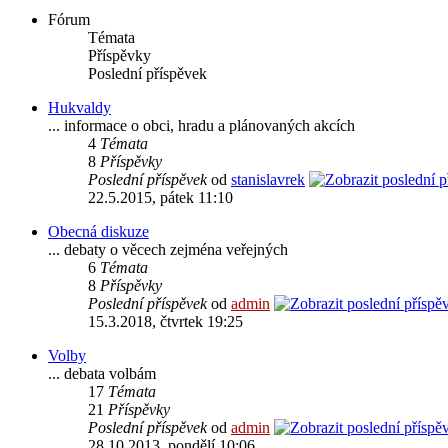
Fórum
Témata
Příspěvky
Poslední příspěvek
Hukvaldy
... informace o obci, hradu a plánovaných akcích
4
Témata
8
Příspěvky
Poslední příspěvek
od
stanislavrek
22.5.2015, pátek 11:10
Obecná diskuze
... debaty o věcech zejména veřejných
6
Témata
8
Příspěvky
Poslední příspěvek
od
admin
15.3.2018, čtvrtek 19:25
Volby
... debata volbám
17
Témata
21
Příspěvky
Poslední příspěvek
od
admin
28.10.2013, pondělí 10:06