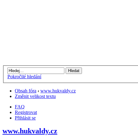
Pokročilé hledání
Obsah fóra
‹
www.hukvaldy.cz
Změnit velikost textu
FAQ
Registrovat
Přihlásit se
www.hukvaldy.cz