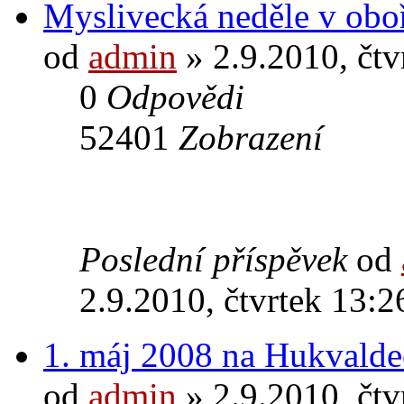
Myslivecká neděle v obo
od
admin
» 2.9.2010, čtv
0
Odpovědi
52401
Zobrazení
Poslední příspěvek
od
2.9.2010, čtvrtek 13:2
1. máj 2008 na Hukvald
od
admin
» 2.9.2010, čtv