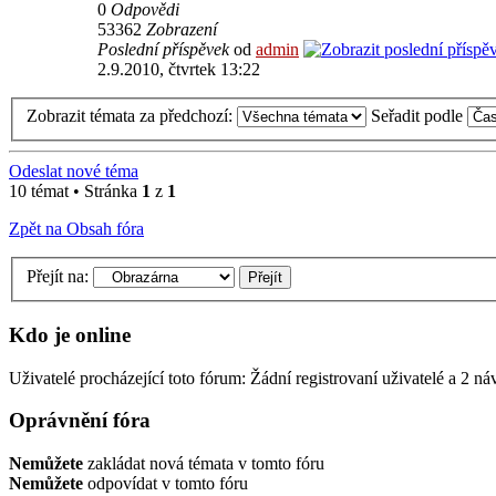
0
Odpovědi
53362
Zobrazení
Poslední příspěvek
od
admin
2.9.2010, čtvrtek 13:22
Zobrazit témata za předchozí:
Seřadit podle
Odeslat nové téma
10 témat • Stránka
1
z
1
Zpět na Obsah fóra
Přejít na:
Kdo je online
Uživatelé procházející toto fórum: Žádní registrovaní uživatelé a 2 ná
Oprávnění fóra
Nemůžete
zakládat nová témata v tomto fóru
Nemůžete
odpovídat v tomto fóru