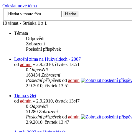
Odeslat nové téma
10 témat • Stránka
1
z
1
Témata
Odpovědi
Zobrazení
Poslední příspěvek
Letošní zima na Hukvaldech - 2007
od
admin
» 2.9.2010, čtvrtek 13:51
0
Odpovědi
163434
Zobrazení
Poslední příspěvek
od
admin
2.9.2010, čtvrtek 13:51
Tip na výlet
od
admin
» 2.9.2010, čtvrtek 13:47
0
Odpovědi
51280
Zobrazení
Poslední příspěvek
od
admin
2.9.2010, čtvrtek 13:47