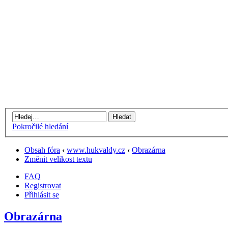
Pokročilé hledání
Obsah fóra
‹
www.hukvaldy.cz
‹
Obrazárna
Změnit velikost textu
FAQ
Registrovat
Přihlásit se
Obrazárna