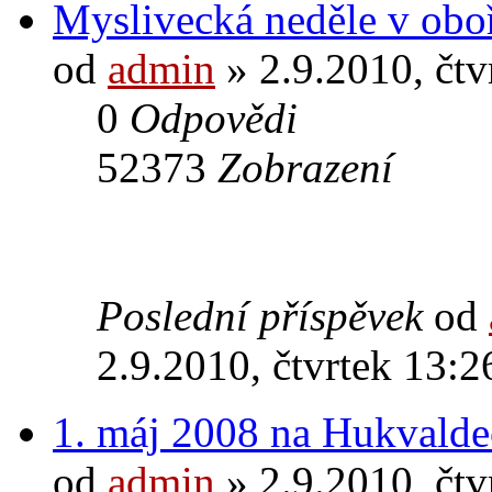
Myslivecká neděle v obo
od
admin
» 2.9.2010, čtv
0
Odpovědi
52373
Zobrazení
Poslední příspěvek
od
2.9.2010, čtvrtek 13:2
1. máj 2008 na Hukvald
od
admin
» 2.9.2010, čtv