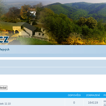
ODPOVĚDI
ZOBRAZENÍ
P
o
0
164119
tek 11:10
22