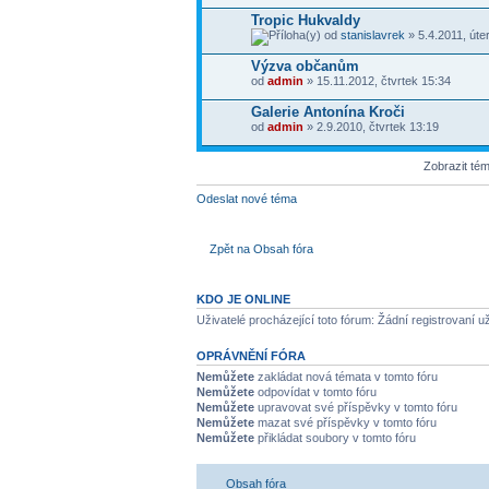
Tropic Hukvaldy
od
stanislavrek
» 5.4.2011, úte
Výzva občanům
od
admin
» 15.11.2012, čtvrtek 15:34
Galerie Antonína Kroči
od
admin
» 2.9.2010, čtvrtek 13:19
Zobrazit té
Odeslat nové téma
Zpět na Obsah fóra
KDO JE ONLINE
Uživatelé procházející toto fórum: Žádní registrovaní u
OPRÁVNĚNÍ FÓRA
Nemůžete
zakládat nová témata v tomto fóru
Nemůžete
odpovídat v tomto fóru
Nemůžete
upravovat své příspěvky v tomto fóru
Nemůžete
mazat své příspěvky v tomto fóru
Nemůžete
přikládat soubory v tomto fóru
Obsah fóra