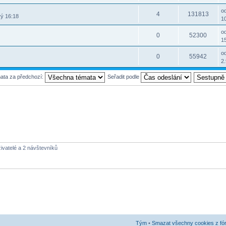
o
4
131813
rý 16:18
10
o
0
52300
15
o
0
55942
2.
mata za předchozí:
Seřadit podle
živatelé a 2 návštevníků
Tým
•
Smazat všechny cookies z fó