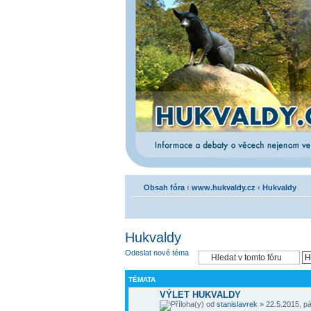
Obsah fóra
‹
www.hukvaldy.cz
‹
Hukvaldy
Hukvaldy
Odeslat nové téma
TÉMATA
VÝLET HUKVALDY
od
stanislavrek
» 22.5.2015, pá