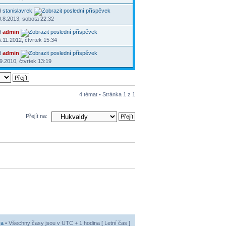
d
stanislavrek
.8.2013, sobota 22:32
d
admin
.11.2012, čtvrtek 15:34
d
admin
9.2010, čtvrtek 13:19
4 témat • Stránka
1
z
1
Přejít na:
ra
• Všechny časy jsou v UTC + 1 hodina [ Letní čas ]