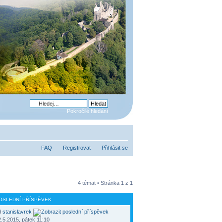
Pokročilé hledání
FAQ
Registrovat
Přihlásit se
4 témat • Stránka
1
z
1
OSLEDNÍ PŘÍSPĚVEK
d
stanislavrek
.5.2015, pátek 11:10