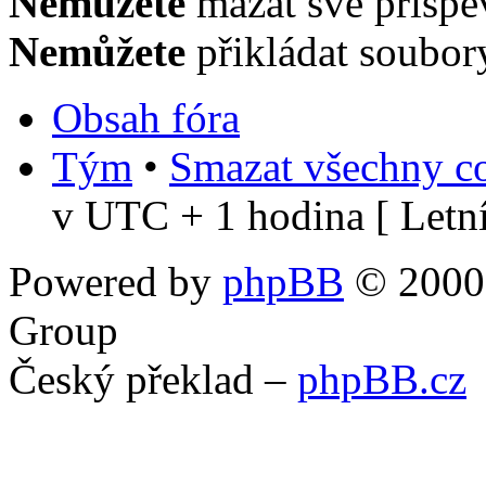
Nemůžete
mazat své příspě
Nemůžete
přikládat soubor
Obsah fóra
Tým
•
Smazat všechny co
v UTC + 1 hodina [ Letní
Powered by
phpBB
© 2000,
Group
Český překlad –
phpBB.cz