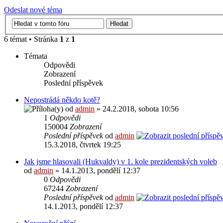
Odeslat nové téma
6 témat • Stránka
1
z
1
Témata
Odpovědi
Zobrazení
Poslední příspěvek
Nepostrádá někdo kotě?
od
admin
» 24.2.2018, sobota 10:56
1
Odpovědi
150004
Zobrazení
Poslední příspěvek
od
admin
15.3.2018, čtvrtek 19:25
Jak jsme hlasovali (Hukvaldy) v 1. kole prezidentských voleb
od
admin
» 14.1.2013, pondělí 12:37
0
Odpovědi
67244
Zobrazení
Poslední příspěvek
od
admin
14.1.2013, pondělí 12:37