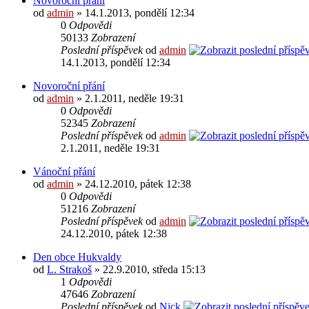
Novoroční přání
od
admin
» 14.1.2013, pondělí 12:34
0
Odpovědi
50133
Zobrazení
Poslední příspěvek
od
admin
14.1.2013, pondělí 12:34
Novoroční přání
od
admin
» 2.1.2011, neděle 19:31
0
Odpovědi
52345
Zobrazení
Poslední příspěvek
od
admin
2.1.2011, neděle 19:31
Vánoční přání
od
admin
» 24.12.2010, pátek 12:38
0
Odpovědi
51216
Zobrazení
Poslední příspěvek
od
admin
24.12.2010, pátek 12:38
Den obce Hukvaldy
od
L. Strakoš
» 22.9.2010, středa 15:13
1
Odpovědi
47646
Zobrazení
Poslední příspěvek
od
Nick