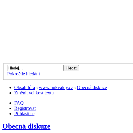
Pokročilé hledání
Obsah fóra
‹
www.hukvaldy.cz
‹
Obecná diskuze
Změnit velikost textu
FAQ
Registrovat
Přihlásit se
Obecná diskuze