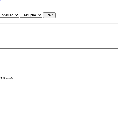
vštěvník