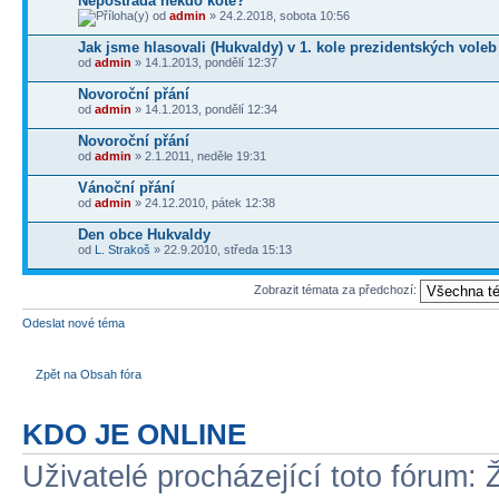
Nepostrádá někdo kotě?
od
admin
» 24.2.2018, sobota 10:56
Jak jsme hlasovali (Hukvaldy) v 1. kole prezidentských voleb
od
admin
» 14.1.2013, pondělí 12:37
Novoroční přání
od
admin
» 14.1.2013, pondělí 12:34
Novoroční přání
od
admin
» 2.1.2011, neděle 19:31
Vánoční přání
od
admin
» 24.12.2010, pátek 12:38
Den obce Hukvaldy
od
L. Strakoš
» 22.9.2010, středa 15:13
Zobrazit témata za předchozí:
Odeslat nové téma
Zpět na Obsah fóra
KDO JE ONLINE
Uživatelé procházející toto fórum: 