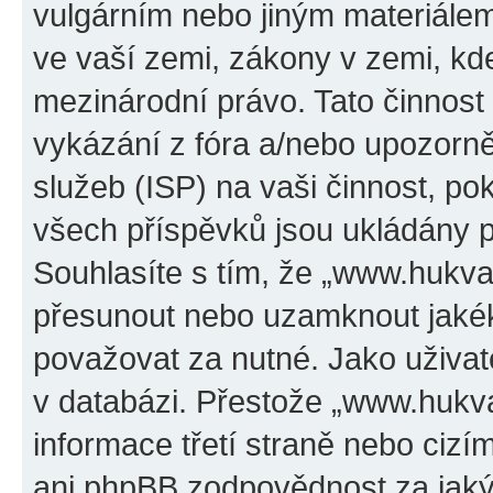
vulgárním nebo jiným materiálem
ve vaší zemi, zákony v zemi, kde
mezinárodní právo. Tato činnos
vykázání z fóra a/nebo upozorně
služeb (ISP) na vaši činnost, p
všech příspěvků jsou ukládány p
Souhlasíte s tím, že „www.hukval
přesunout nebo uzamknout jakék
považovat za nutné. Jako uživat
v databázi. Přestože „www.hukv
informace třetí straně nebo ciz
ani phpBB zodpovědnost za jakýk