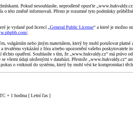
mínkami. Pokud nesouhlasíte, neprodleně opusťte „www.hukvaldy.cz“, n
ás o této změně informovali. Přesto je rozumné tyto podmínky průbě
eré je vydané pod licencí „
General Public License
“ a které je možno s
ww.phpbb.com/
.
ým, vulgárním nebo jiným materiálem, který by mohl porušovat platné 
a trvalému vykázání z fóra a/nebo upozornění vašeho poskytovatele in
í těchto opatření. Souhlasíte s tím, že „www.hukvaldy.cz“ má právo od
te se všemi údaji uloženými v databázi. Přestože „www.hukvaldy.cz“ an
okus o vniknutí do systému, který by mohl vést ke kompromitaci těcht
C + 1 hodina [ Letní čas ]