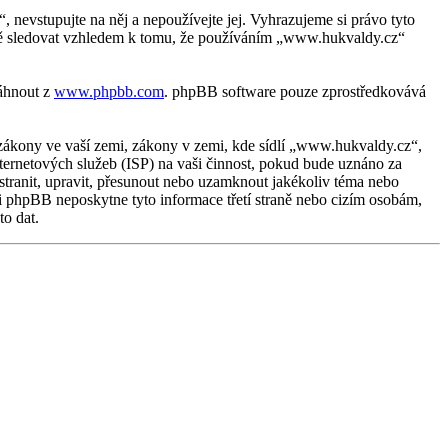
evstupujte na něj a nepoužívejte jej. Vyhrazujeme si právo tyto
žně sledovat vzhledem k tomu, že používáním „www.hukvaldy.cz“
táhnout z
www.phpbb.com
. phpBB software pouze zprostředkovává
zákony ve vaší zemi, zákony v zemi, kde sídlí „www.hukvaldy.cz“,
ternetových služeb (ISP) na vaši činnost, pokud bude uznáno za
stranit, upravit, přesunout nebo uzamknout jakékoliv téma nebo
i phpBB neposkytne tyto informace třetí straně nebo cizím osobám,
o dat.