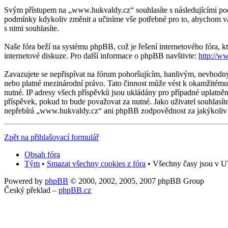
Svým přístupem na „www.hukvaldy.cz“ souhlasíte s následujícími pod
podmínky kdykoliv změnit a učiníme vše potřebné pro to, abychom v
s nimi souhlasíte.
Naše fóra beží na systému phpBB, což je řešení internetového fóra, kt
internetové diskuze. Pro další informace o phpBB navštivte:
http://w
Zavazujete se nepřispívat na fórum pohoršujícím, hanlivým, nevhodn
nebo platné mezinárodní právo. Tato činnost může vést k okamžitému 
nutné. IP adresy všech příspěvků jsou ukládány pro případné uplatněn
příspěvek, pokud to bude považovat za nutné. Jako uživatel souhlasí
nepřebírá „www.hukvaldy.cz“ ani phpBB zodpovědnost za jakýkoliv p
Zpět na přihlašovací formulář
Obsah fóra
Tým
•
Smazat všechny cookies z fóra
• Všechny časy jsou v UT
Powered by
phpBB
© 2000, 2002, 2005, 2007 phpBB Group
Český překlad –
phpBB.cz