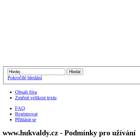
Pokročilé hledání
Obsah fóra
Změnit velikost textu
FAQ
Registrovat
Přihlásit se
www.hukvaldy.cz - Podmínky pro užívání